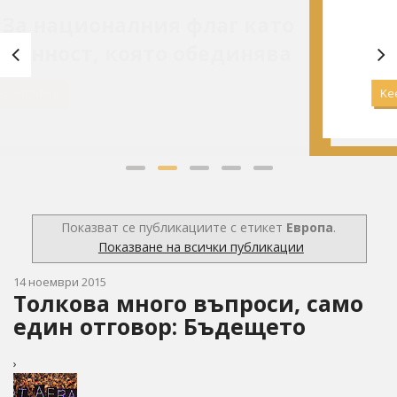
алния флаг като
Какво науч
която обединява
сериал
Keep Reading
Показват се публикациите с етикет
Европа
.
Показване на всички публикации
14 ноември 2015
Толкова много въпроси, само
един отговор: Бъдещето
›