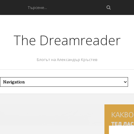
The Dreamreader
Блогът на Александър Кръстев