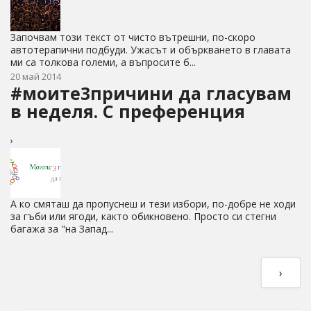
Започвам този текст от чисто вътрешни, по-скоро
автотерапични подбуди. Ужасът и объркването в главата
ми са толкова големи, а въпросите б...
20 май 2014
#моите3причини да гласувам
в неделя. С преференция
›
А ко смяташ да пропуснеш и тези избори, по-добре не ходи
за гъби или ягоди, както обикновено. Просто си стегни
багажа за "на Запад...
›