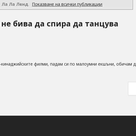
т
Ла Ла Ленд
.
Показване на всички публикации
 не бива да спира да танцува
й-кинаджийските филми, падам си по малоумни екшъни, обичам д