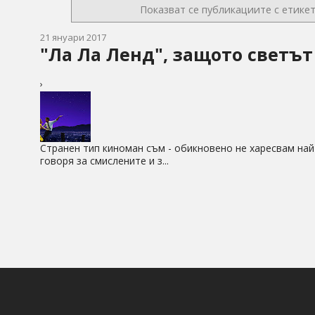
Показват се публикациите с етике
21 януари 2017
"Ла Ла Ленд", защото светът
›
Странен тип киноман съм - обикновено не харесвам на
говоря за смислените и з...