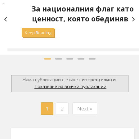
а
За националния флаг като
ценност, която обединява
Keep Reading
Няма публикации с етикет
изтрещелици
.
Показване на всички публикации
1
2
Next »