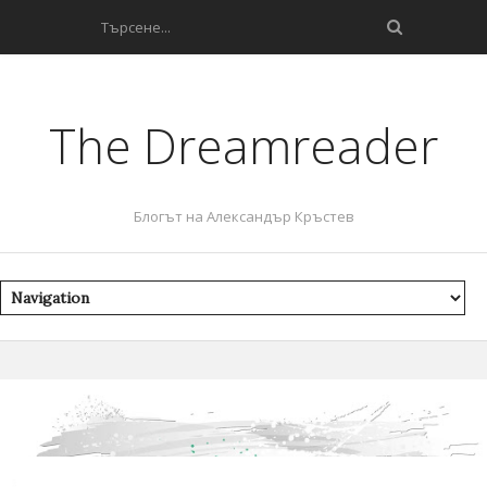
The Dreamreader
Блогът на Александър Кръстев