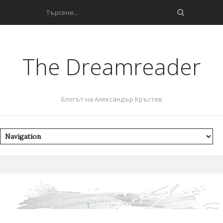
The Dreamreader
Блогът на Александър Кръстев