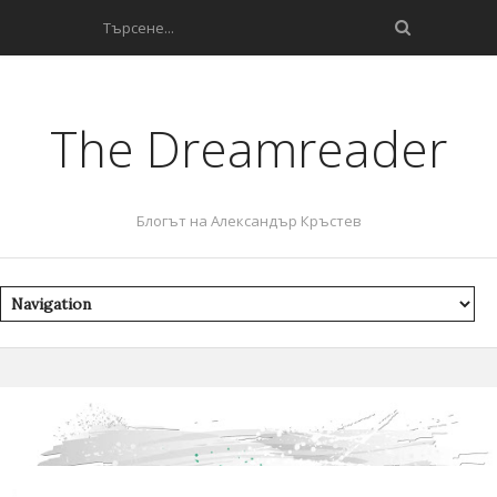
The Dreamreader
Блогът на Александър Кръстев