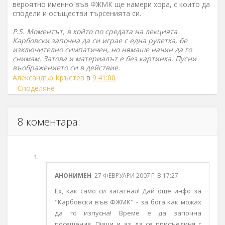
вероятно именно във ФЖМК ще намери хора, с които да
сподели и осъществи търсенията си.
P.S. Моментът, в който по средата на лекцията
Карбовски започна да си играе с една рулетка, бе
изключително симпатичен, но нямаше начин да го
снимам. Затова и материалът е без картинка. Пусни
въображението си в действие.
Александър Кръстев
в
9:41:00
Споделяне
8 коментара:
АНОНИМЕН
27 ФЕВРУАРИ 2007 Г. В 17:27
Ех, как само си загатнал! Дай още инфо за
"Карбовски във ФЖМК" - за бога как можах
да го изпусна! Време е да започна
посещения. Пиши и аз да се присъединя с