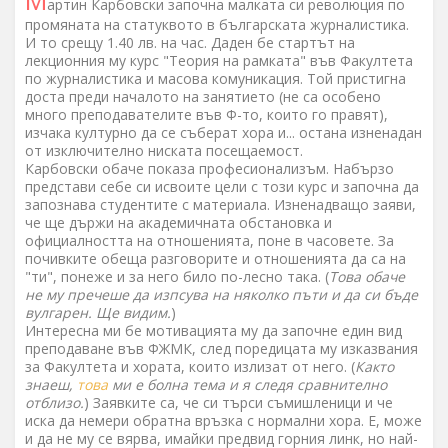
М
артин Карбовски започна малката си революция по
промяната на статуквото в българската журналистика.
И то срещу 1.40 лв. на час. Даден бе стартът на
лекционния му курс "Теория на рамката" във Факултета
по журналистика и масова комуникация. Той пристигна
доста преди началото на занятието (не са особено
много преподавателите във Ф-то, които го правят),
изчака културно да се съберат хора и... остана изненадан
от изключително ниската посещаемост.
Карбовски обаче показа професионализъм. Набързо
представи себе си исвоите цели с този курс и започна да
запознава студентите с материала. Изненадващо заяви,
че ще държи на академичната обстановка и
официалността на отношенията, поне в часовете. За
почивките обеща разговорите и отношенията да са на
"ти", понеже и за него било по-лесно така. (
Това обаче
не му пречеше да изпсува на няколко пъти и да си бъде
вулгарен. Ще видим.
)
Интересна ми бе мотивацията му да започне един вид
преподаване във ФЖМК, след поредицата му изказвания
за Факултета и хората, които излизат от него. (
Както
знаеш,
това
ми е болна тема и я следя сравнително
отблизо.
) Заявките са, че си търси съмишленици и че
иска да немери обратна връзка с нормални хора. Е, може
и да не му се вярва, имайки предвид горния линк, но най-