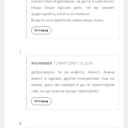
е взел ключ Карбовски, за да ти е най-лесно.
Нещо беше ядосан днес, че му сменят
аудиторията, когато си поискат.
Водете си и приятели, няма нищо лошо.
Отговор
АНОНИМЕН
12 МАРТ 2007 Г. В 22:04
добре,мерси ти за инфото, Алекс:) .Значи
живот и здраве другия понеделник съм на
линия, дано ви намеря и да се ориентирам
там, че ще съм на чужда територия:)
Отговор