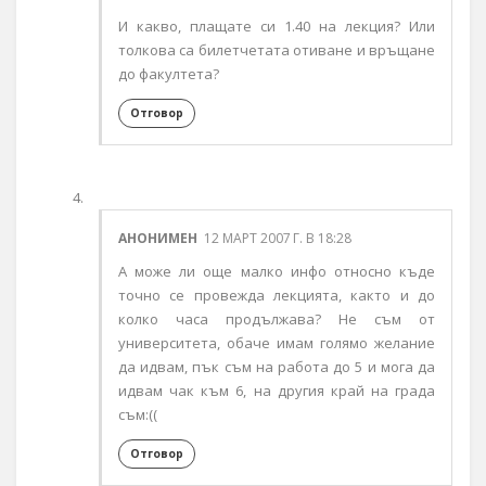
И какво, плащате си 1.40 на лекция? Или
толкова са билетчетата отиване и връщане
до факултета?
Отговор
АНОНИМЕН
12 МАРТ 2007 Г. В 18:28
А може ли още малко инфо относно къде
точно се провежда лекцията, както и до
колко часа продължава? Не съм от
университета, обаче имам голямо желание
да идвам, пък съм на работа дo 5 и мога да
идвам чак към 6, на другия край на града
съм:((
Отговор