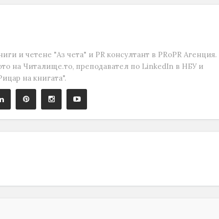
ниги и четене "Аз чета" и PR консултант в PRoPR Агенция.
то на Читалище.то, преподавател по LinkedIn в НБУ и
ицар на книгата".