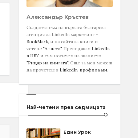
Александър Кръстев
Създател съм на първата българска
агенция за LinkedIn маркетинг -
BookMark
, и на сайта за книги и
четене
"Аз чета"
. Преподавам
LinkedIn
в НБУ
и съм носител на званието
"Рицар на книгата"
.
Още за мен можеш
да прочетеш в
LinkedIn-профила ми
.
Най-четени през седмицата
Един Урок