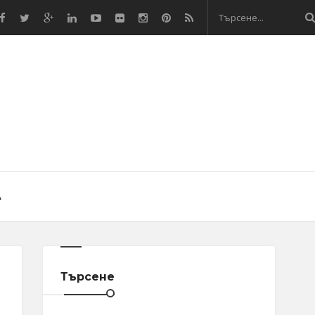
А
Търсене