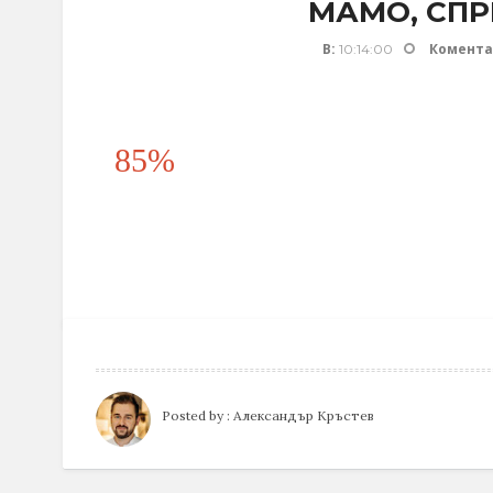
МАМО, СПР
В:
Комента
10:14:00
85%
Posted by :
Александър Кръстев