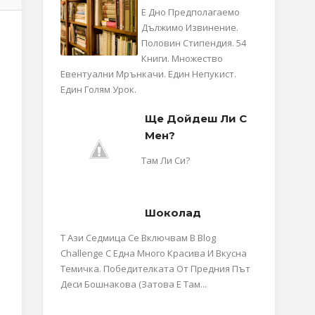
Е Дно Предполагаемо
Дължимо Извинение.
Половин Стипендия. 54
Книги. Множество
Евентуални Мрънкачи. Един Непукист.
Един Голям Урок.
Ще Дойдеш Ли С
Мен?
Там Ли Си?
Шоколад
Т Ази Седмица Се Включвам В Blog
Challenge С Една Много Красива И Вкусна
Темичка. Победителката От Предния Път
Деси Бошнакова (затова Е Там...