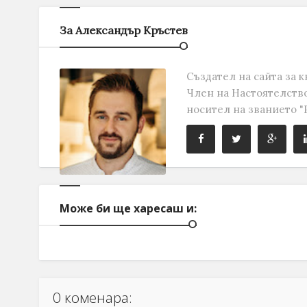
За Александър Кръстев
Създател на сайта за к
Член на Настоятелство
носител на званието "Р
Може би ще харесаш и:
0 коменара: