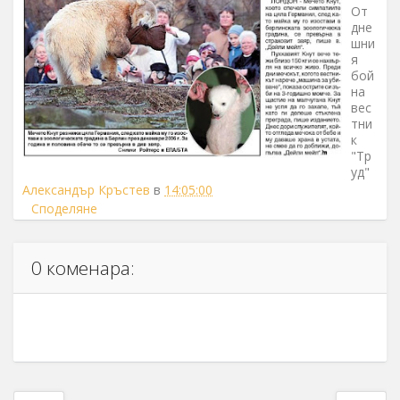
От
дне
шни
я
бой
на
вес
тни
к
"Тр
уд"
Александър Кръстев
в
14:05:00
Споделяне
0 коменара: