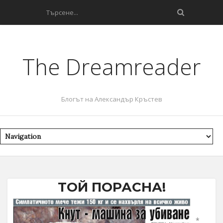
The Dreamreader
Блогът на Александър Кръстев
ТОЙ ПОРАСНА!
*