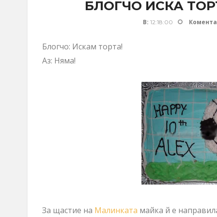
БЛОГЧО ИСКА ТОР
В:
Комента
12:18:00
Блогчо: Искам торта!
Аз: Няма!
За щастие на
Малинката
майка й е направил