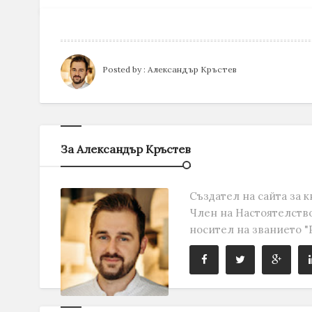
Posted by :
Александър Кръстев
За Александър Кръстев
Създател на сайта за к
Член на Настоятелство
носител на званието "Р