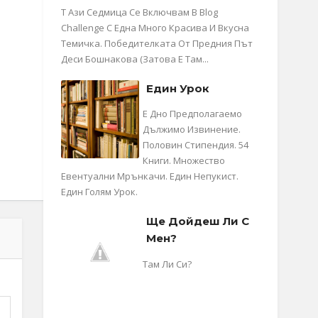
Т Ази Седмица Се Включвам В Blog
Challenge С Една Много Красива И Вкусна
Темичка. Победителката От Предния Път
Деси Бошнакова (затова Е Там...
Един Урок
Е Дно Предполагаемо
Дължимо Извинение.
Половин Стипендия. 54
Книги. Множество
Евентуални Мрънкачи. Един Непукист.
Един Голям Урок.
Ще Дойдеш Ли С
Мен?
Там Ли Си?