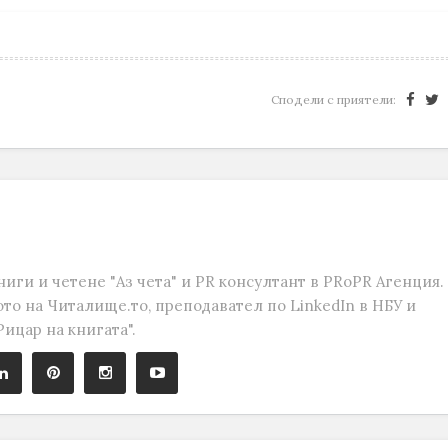
Сподели с приятели:
ниги и четене "Аз чета" и PR консултант в PRoPR Агенция.
то на Читалище.то, преподавател по LinkedIn в НБУ и
ицар на книгата".