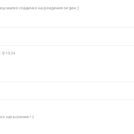
неш малко сладичко на рождения си ден ;)
. В 10:34
о закъснение ! :)