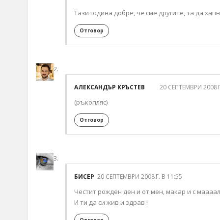
Тази година добре, че сме другите, та да хап
Отговор
АЛЕКСАНДЪР КРЪСТЕВ
20 СЕПТЕМВРИ 2008 Г
(ръкопляс)
Отговор
БИСЕР
20 СЕПТЕМВРИ 2008 Г. В 11:55
Честит рожден ден и от мен, макар и с маааалк
И ти да си жив и здрав !
Отговор