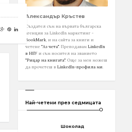
Александър Кръстев
Създател съм на първата българска
агенция за LinkedIn маркетинг -
BookMark
, и на сайта за книги и
четене
"Аз чета"
. Преподавам
LinkedIn
в НБУ
и съм носител на званието
"Рицар на книгата"
.
Още за мен можеш
да прочетеш в
LinkedIn-профила ми
.
Най-четени през седмицата
Шоколад