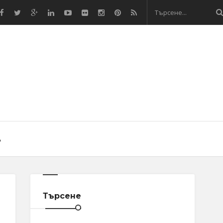
А
Търсене