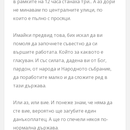
в рамките на 12 часа станаха три... А аз дори
не минавам по централните улици, по
които е пълно с просяци.
Имайки предвид това, бих искал да ви
помоля да започнете съвестно да си
вършите работата. Който за каквото е
гласуван. И със силата, дадена ви от Бог,
пардон, от народа и Народното събрание,
да поработите малко и да сложите ред в
тази държава.
Или аз, или вие. И понеже знам, че няма да
сте вие, вероятно ще загубите един
данъкоплатец. А ще го спечели някоя по-
нормална държава.