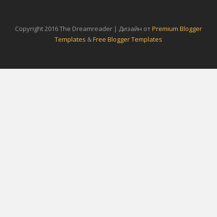
Copyright 2016 The Dreamreader | Дизайн от
Premium Blogger
Templates
&
Free Blogger Templates