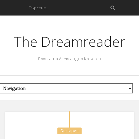
The Dreamreader
Блогът на Александър Кръстев
България