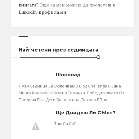
книгата"
.
Още за мен можеш да прочетеш в
LinkedIn-профила ми
.
Най-четени през седмицата
Шоколад
Т Ази Седмица Се Включвам В Blog Challenge С Една
Много Красива И Вкусна Темичка. Победителката От
Предния Път Деси Бошнакова (затова Е Там...
Ще Дойдеш Ли С Мен?
Там Ли Си?