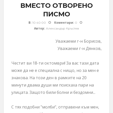
ВМЕСТО ОТВОРЕНО
ПИСМО
В:
Коментари:
10:40:00
0
Автор:
Александър Кръстев
Уважаеми г-н Борисов,
Уважаеми г-н Дянков,
Честит ви 18-ти октомври! За вас тази дата
може да не е специална с нищо, но за мен е
знакова. На този ден в рамките на 20
минути двама души ми поискаха пари на
улицата. Защото били болни и бездомни...
С тях подобни "молби", отправени към мен,