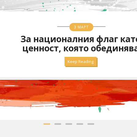
ДЖЕЙСЪН СЪДЕЙКИС
Какво научих от Т
сериала на App
Keep Reading