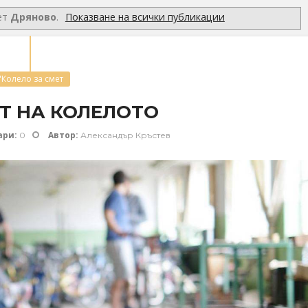
ет
Дряново
.
Показване на всички публикации
"Колело за смет
Т НА КОЛЕЛОТО
ари:
Автор:
0
Александър Кръстев