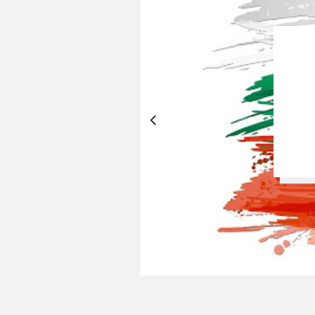
 като
инява