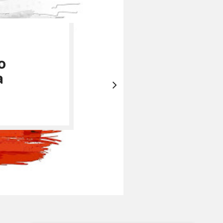
ед Ласо и
le TV