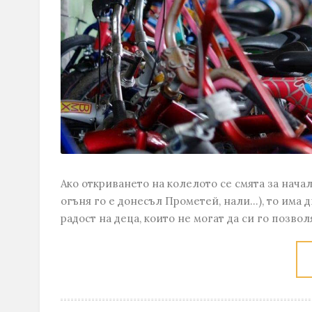
Ако откриването на колелото се смята за нач
огъня го е донесъл Прометей, нали...), то има
радост на деца, които не могат да си го позво