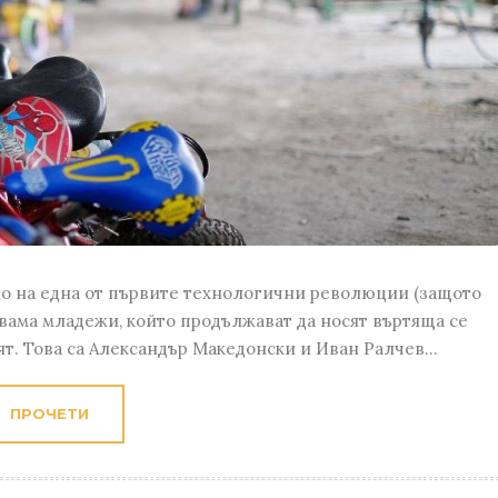
ало на една от първите технологични революции (защото
 двама младежи, който продължават да носят въртяща се
лят. Това са Александър Македонски и Иван Ралчев...
ПРОЧЕТИ