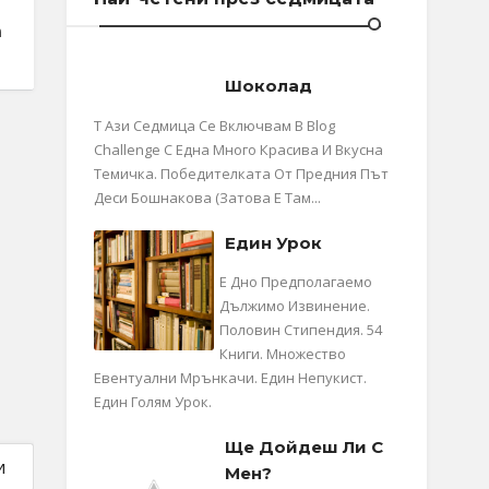
Шоколад
Т Ази Седмица Се Включвам В Blog
Challenge С Една Много Красива И Вкусна
Темичка. Победителката От Предния Път
Деси Бошнакова (затова Е Там...
Един Урок
Е Дно Предполагаемо
Дължимо Извинение.
Половин Стипендия. 54
Книги. Множество
Евентуални Мрънкачи. Един Непукист.
Един Голям Урок.
Ще Дойдеш Ли С
и
Мен?