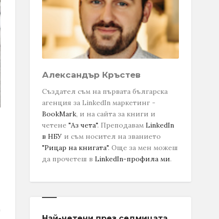
Александър Кръстев
Създател съм на първата българска
агенция за LinkedIn маркетинг -
BookMark
, и на сайта за книги и
четене
"Аз чета"
. Преподавам
LinkedIn
в НБУ
и съм носител на званието
"Рицар на книгата"
.
Още за мен можеш
да прочетеш в
LinkedIn-профила ми
.
Най-четени през седмицата