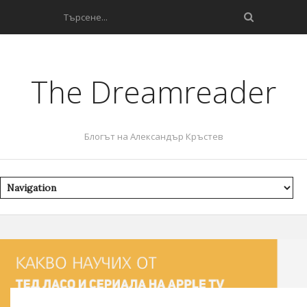
The Dreamreader
Блогът на Александър Кръстев