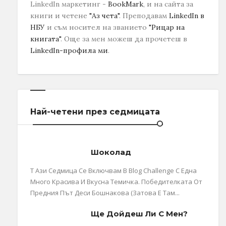
LinkedIn маркетинг -
BookMark
, и на сайта за
книги и четене
"Аз чета"
. Преподавам
LinkedIn в
НБУ
и съм носител на званието
"Рицар на
книгата"
.
Още за мен можеш да прочетеш в
LinkedIn-профила ми
.
Най-четени през седмицата
Шоколад
Т Ази Седмица Се Включвам В Blog Challenge С Една
Много Красива И Вкусна Темичка. Победителката От
Предния Път Деси Бошнакова (затова Е Там...
Ще Дойдеш Ли С Мен?