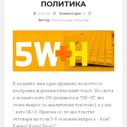
ПОЛИТИКА
В:
Коментари:
0:19:00
0
Автор:
Александър Кръстев
В медиите има едно правило, по което се
построява журналистическият текст. По света
е познато като 5W (понякога и "5W+H", ако
става въпрос за аналитични текстове), а у нас
- като 5К+3. Приема се, че ако текстът
отговаря на тези 5-6 основни въпроса - Кой?
Какво? Кога? Къде?...