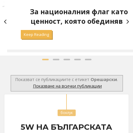
националния флаг като
Какв
ност, която обединява
ing
Keep Read
Показват се публикациите с етикет
Орешарски
.
Показване на всички публикации
боклук
5W НА БЪЛГАРСКАТА