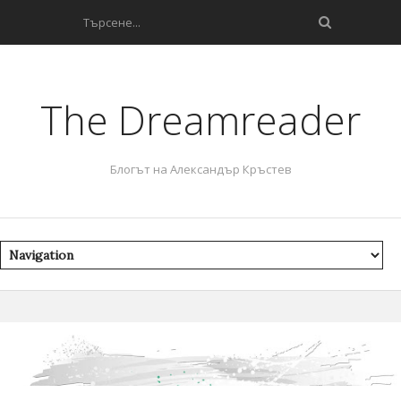
The Dreamreader
Блогът на Александър Кръстев