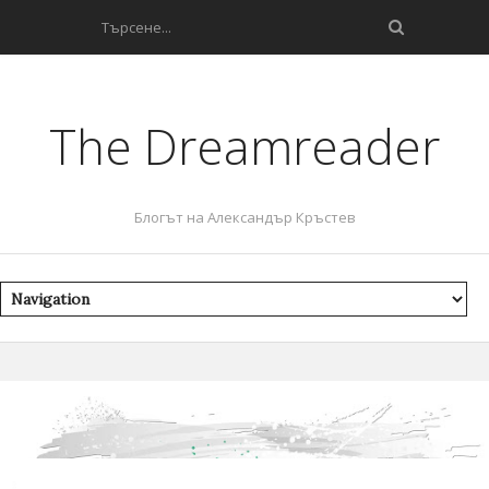
The Dreamreader
Блогът на Александър Кръстев