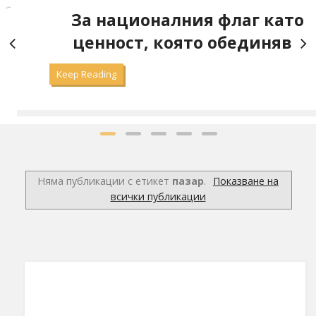
а
За националния флаг като
ценност, която обединява
Keep Reading
Няма публикации с етикет
пазар
.
Показване на
всички публикации