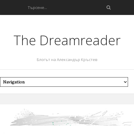
The Dreamreader
Блогът на Александър Кръстев