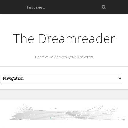
The Dreamreader
Блогът на Александър Кръстев