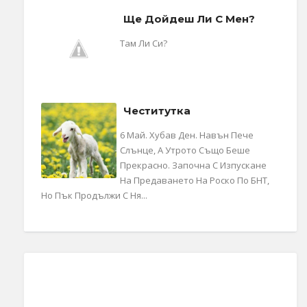
Ще Дойдеш Ли С Мен?
Там Ли Си?
Честитутка
6 Май. Хубав Ден. Навън Пече
Слънце, А Утрото Също Беше
Прекрасно. Започна С Изпускане
На Предаването На Роско По БНТ,
Но Пък Продължи С Ня...