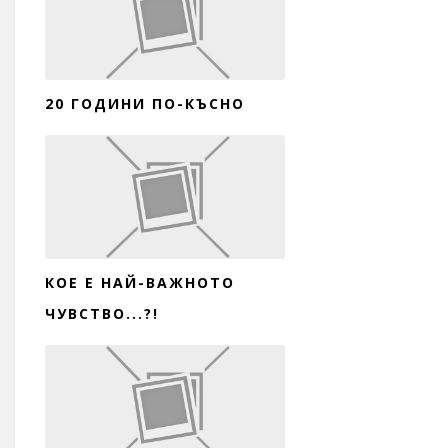
20 ГОДИНИ ПО-КЪСНО
КОЕ Е НАЙ-ВАЖНОТО
ЧУВСТВО...?!