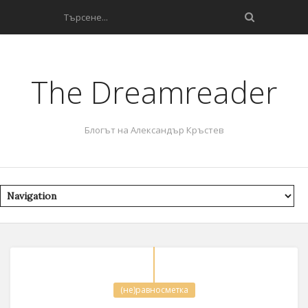
The Dreamreader
Блогът на Александър Кръстев
(не)равносметка