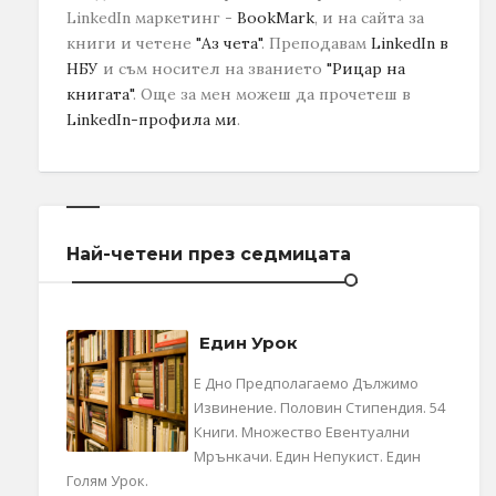
LinkedIn маркетинг -
BookMark
, и на сайта за
книги и четене
"Аз чета"
. Преподавам
LinkedIn в
НБУ
и съм носител на званието
"Рицар на
книгата"
.
Още за мен можеш да прочетеш в
LinkedIn-профила ми
.
Най-четени през седмицата
Един Урок
Е Дно Предполагаемо Дължимо
Извинение. Половин Стипендия. 54
Книги. Множество Евентуални
Мрънкачи. Един Непукист. Един
Голям Урок.