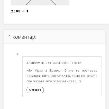
2008 + 1
1 коментар:
АНОНИМЕН
2 ЯНУАРИ 2008 Г. В 10:18
x4o Мраз :) Браво... :D не те познавам
отдавна...нито достатъчно...само по скайпа
сме писали...ама си весел човек... :)
Отговор