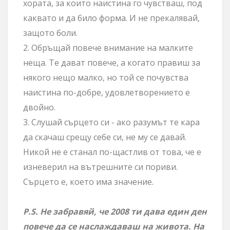
хората, за които наистина го чувстваш, под
каквато и да било форма. И не прекалявай,
защото боли.
2. Обръщай повече внимание на малките
неща. Те дават повече, а когато правиш за
някого нещо малко, но той се почувства
наистина по-добре, удовлетворението е
двойно.
3. Слушай сърцето си - ако разумът те кара
да скачаш срещу себе си, не му се давай.
Никой не е станал по-щастлив от това, че е
изневерил на вътрешните си пориви.
Сърцето е, което има значение.
P.S. Не забравяй, че 2008 ти дава един ден
повече да се наслаждаваш на живота. На