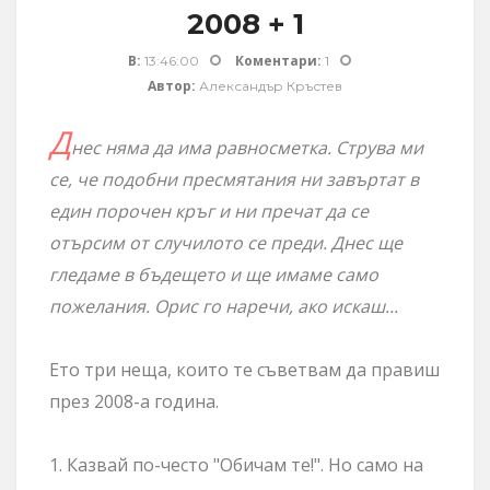
2008 + 1
В:
Коментари:
13:46:00
1
Автор:
Александър Кръстев
Д
нес няма да има равносметка. Струва ми
се, че подобни пресмятания ни завъртат в
един порочен кръг и ни пречат да се
отърсим от случилото се преди. Днес ще
гледаме в бъдещето и ще имаме само
пожелания. Орис го наречи, ако искаш...
Ето три неща, които те съветвам да правиш
през 2008-а година.
1. Казвай по-често "Обичам те!". Но само на