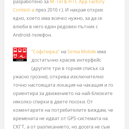
разработено за
M-Tel & HTC App Factory
Contest-а
през 2010 г.). И накрая открих
едно, което има всичко нужно, за да се
влюби в него един редовен пътник с
Android-телефон.
"Софспирка"
на
Sirma Mobile
има
достатъчно красив интерфейс
(другите три в горния списък са
ужасно грозни), открива изключително
точно настоящата локация на чакащия и го
ориентира за движението на най-близките
няколко спирки в двете посоки. От
коментарите на потребителите виждам, че
времената не идват от GPS-системата на
СКГТ, а от разписанието, но досега не съм