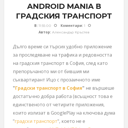
ANDROID MANIA В
ГРАДСКИЯ ТРАНСПОРТ
В:
Коментари:
11:55:00
1
Автор:
Александър Кръстев
Дълго време си търсих удобно приложение
за проследяване на трафика и редовността
на градския транспорт в София, след като
препоръчаното ми от бившия ми
съквартирант Ицо с прозаичното име
"
Градски транспорт в София
"
не вършеше
достатъчно добра работа (всъщност това е
единственото от четирите приложения,
които излизат в GooglePlay на ключова дума
"
градски транспорт
", което не е