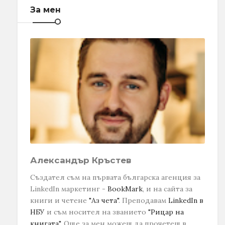
За мен
Александър Кръстев
Създател съм на първата българска агенция за
LinkedIn маркетинг -
BookMark
, и на сайта за
книги и четене
"Аз чета"
. Преподавам
LinkedIn в
НБУ
и съм носител на званието
"Рицар на
книгата"
.
Още за мен можеш да прочетеш в