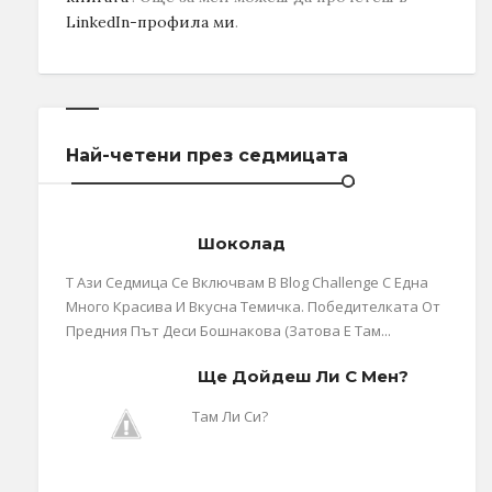
LinkedIn-профила ми
.
Най-четени през седмицата
Шоколад
Т Ази Седмица Се Включвам В Blog Challenge С Една
Много Красива И Вкусна Темичка. Победителката От
Предния Път Деси Бошнакова (затова Е Там...
Ще Дойдеш Ли С Мен?
Там Ли Си?