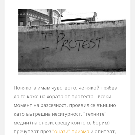
Понякога имам чувството, че някой трябва
да го каже на хората от протеста - всеки
момент на разсеяност, проявил се външно
като вътрешна несигурност, "техните"
медии (
на онези, срещу които се борим
)
пречупват през
"онази" призма
и опитват,