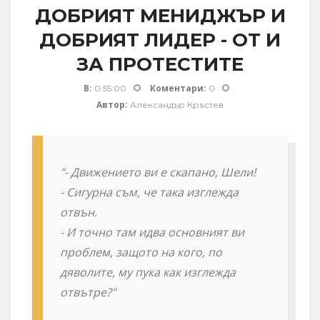
ДОБРИЯТ МЕНИДЖЪР И
ДОБРИЯТ ЛИДЕР - ОТ И
ЗА ПРОТЕСТИТЕ
В:
Коментари:
0:55:00
0
Автор:
Александър Кръстев
"- Движението ви е скапано, Шели!
- Сигурна съм, че така изглежда
отвън.
- И точно там идва основният ви
проблем, защото на кого, по
дяволите, му пука как изглежда
отвътре?"