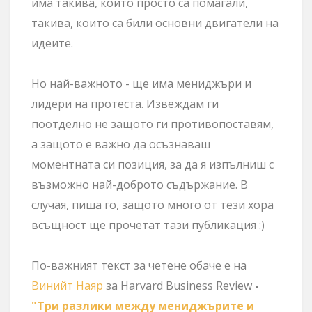
има такива,
които просто са помагали,
такива, които са били основни двигатели на
идеите
.
Но най-важното - ще има мениджъри и
лидери на протеста. Извеждам ги
поотделно не защото ги противопоставям,
а защото е важно да осъзнаваш
моментната си позиция, за да я изпълниш с
възможно най-доброто съдържание. В
случая, пиша го, защото много от тези хора
всъщност ще прочетат тази публикация :)
По-важният текст за четене обаче е на
Винийт Наяр
за Harvard Business Review
-
"Три разлики между мениджърите и