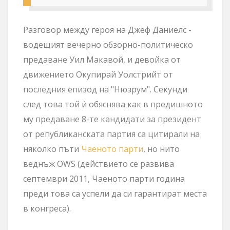
Разговор между героя на Джеф Даниелс -
водещият вечерно
обзорно-политическо
предаване Уил Макавой, и девойка от
движението Окупирай Уолстрийт от
последния епизод на "Нюзрум". Секунди
след това той
ѝ обяснява как в предишното
му предаване 8-те кандидати за президент
от републиканската партия са цитирали на
няколко пъти
Чаеното парти
, но нито
веднъж OWS (
действието се развива
септември 2011, Чаеното парти година
преди това са успели да си гарантират места
в конгреса
).