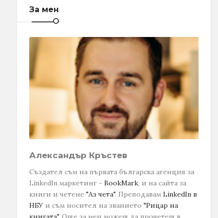
За мен
Александър Кръстев
Създател съм на първата българска агенция за
LinkedIn маркетинг -
BookMark
, и на сайта за
книги и четене
"Аз чета"
. Преподавам
LinkedIn в
НБУ
и съм носител на званието
"Рицар на
книгата"
.
Още за мен можеш да прочетеш в