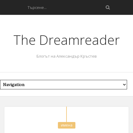
The Dreamreader
Блогът на Александър Кръстев
имена