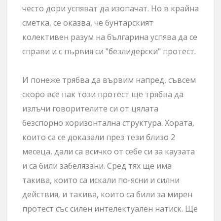
често дори успяват да изопачат. Но в крайна
сметка, се оказва, че бунтарският
колективен разум на българина успява да се
справи и с първия си "безлидерски" протест.
И понеже трябва да вървим напред, съвсем
скоро все пак този протест ще трябва да
излъчи говорителите си от цялата
безспорно хоризонтална структура. Хората,
които са се доказали през тези близо 2
месеца, дали са всичко от себе си за каузата
и са били забелязани. Сред тях ще има
такива,
които са искали по-ясни и силни
действия, и такива, които са били за мирен
протест със силен интелектуален натиск
. Ще