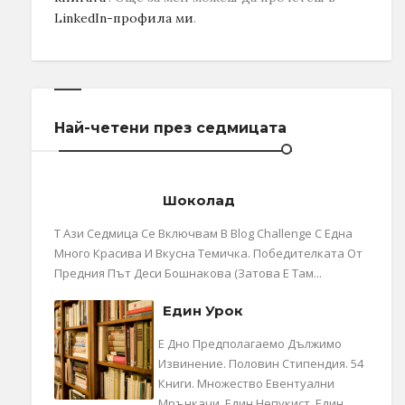
LinkedIn-профила ми
.
Най-четени през седмицата
Шоколад
Т Ази Седмица Се Включвам В Blog Challenge С Една
Много Красива И Вкусна Темичка. Победителката От
Предния Път Деси Бошнакова (затова Е Там...
Един Урок
Е Дно Предполагаемо Дължимо
Извинение. Половин Стипендия. 54
Книги. Множество Евентуални
Мрънкачи. Един Непукист. Един