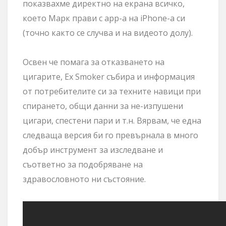
показвахме директно на екрана всичко,
което Марк прави с app-a на iPhone-a си
(точно както се случва и на видеото долу).
Освен че помага за отказването на
цигарите, Ex Smoker събира и информация
от потребителите си за техните навици при
спирането, общи данни за не-изпушени
цигари, спестени пари и т.н. Вярвам, че една
следваща версия би го превърнала в много
добър инструмент за изследване и
съответно за подобряване на
здравословното ни състояние.