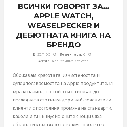
ВСИЧКИ ГОВОРЯТ ЗА...
APPLE WATCH,
WEASELPECKER И
ДЕБЮТНАТА КНИГА НА
БРЕНДО
В:
Коментари:
23:11:00
0
Автор:
Александър Кръстев
Обожавам красотата, изчистеността и
суперползваемостта на Apple продуктите. И
мразя начина, по който изстискват до
последната стотинка дори най-лоялните си
клиенти с постоянна промяна на стандарти,
кабели и т.н. Ениуейс, очите снощи бяха
обърнати към тяхното голямо пролетно