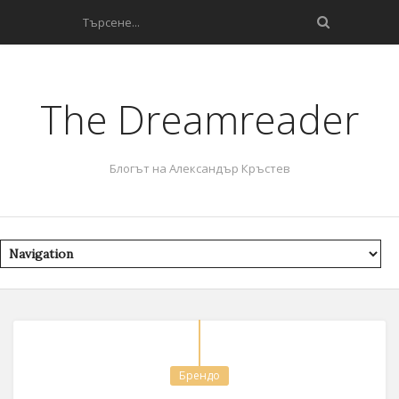
The Dreamreader
Блогът на Александър Кръстев
Брендо