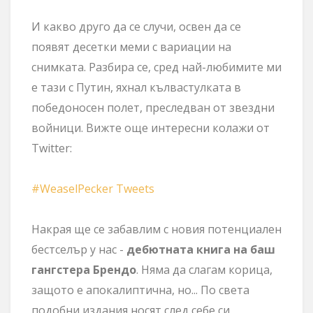
И какво друго да се случи, освен да се
появят десетки меми с вариации на
снимката. Разбира се, сред най-любимите ми
е тази с Путин, яхнал кълвастулката в
победоносен полет, преследван от звездни
войници. Вижте още интересни колажи от
Twitter:
#WeaselPecker Tweets
Накрая ще се забавлим с новия потенциален
бестселър у нас -
дебютната книга на баш
гангстера Брендо
. Няма да слагам корица,
защото е апокалиптична, но... По света
подобни издания носят след себе си