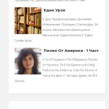
Предния Път Деси Бошнакова (затова Е Там...
Един Урок
Е Дно Предполагаемо Дължимо
Извинение. Половин Стипендия. 54
Книги. Множество Евентуални
Мрънкачи. Един Непукист. Един
Голям Урок.
Писмо От Америка - 1 Част
Е То И Първото По-Обширно Писмо
От Краска. Тя Е На Бригата В САЩ.
Работи На 2 Места, Спи По Около 4
Часа На Ден. С Четири Думи, Не Й Е
Лесно...