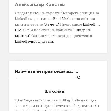
Александър Кръстев
Създател съм на първата българска агенция за
LinkedIn маркетинг -
BookMark
, и на сайта за
книги и четене
"Аз чета"
. Преподавам
LinkedIn в
НБУ
и съм носител на званието
"Рицар на
книгата"
.
Още за мен можеш да прочетеш в
LinkedIn-профила ми
.
Най-четени през седмицата
Шоколад
Т Ази Седмица Се Включвам В Blog Challenge С Една
Много Красива И Вкусна Темичка. Победителката От