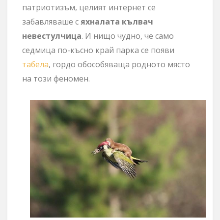
патриотизъм, целият интернет се
забавляваше с
яхналата кълвач
невестулчица
. И нищо чудно, че само
седмица по-късно край парка се появи
табела
, гордо обособяваща родното място
на този феномен.