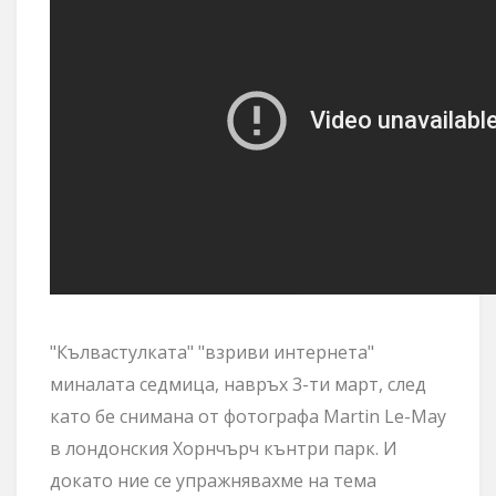
"Кълвастулката" "взриви интернета"
миналата седмица, навръх 3-ти март, след
като бе снимана от фотографа Martin Le-May
в лондонския Хорнчърч кънтри парк. И
докато ние се упражнявахме на тема