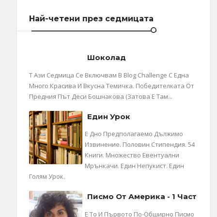
Най-четени през седмицата
Шоколад
Т Ази Седмица Се Включвам В Blog Challenge С Една
Много Красива И Вкусна Темичка. Победителката От
Предния Път Деси Бошнакова (затова Е Там...
Един Урок
Е Дно Предполагаемо Дължимо
Извинение. Половин Стипендия. 54
Книги. Множество Евентуални
Мрънкачи. Един Непукист. Един
Голям Урок.
Писмо От Америка - 1 Част
Е То И Първото По-Обширно Писмо