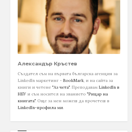
Александър Кръстев
Създател съм на първата българска агенция за
LinkedIn маркетинг -
BookMark
, и на сайта за
книги и четене
"Аз чета"
. Преподавам
LinkedIn в
НБУ
и съм носител на званието
"Рицар на
книгата"
.
Още за мен можеш да прочетеш в
LinkedIn-профила ми
.