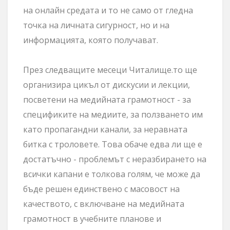
на онлайн средата и то не само от гледна
точка на личната сигурност, но и на
информацията, която получават.
През следващите месеци Читалище.то ще
организира цикъл от дискусии и лекции,
посветени на медийната грамотност - за
спецификите на медиите, за ползването им
като пропагандни канали, за неравната
битка с троловете. Това обаче едва ли ще е
достатъчно - проблемът с неразбирането на
всички капани е толкова голям, че може да
бъде решен единствено с масовост на
качеството, с включване на медийната
грамотност в учебните планове и