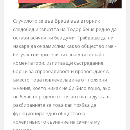
Случилото се във Враца във вторник
следобед и смъртта на Тодор беше редно да
остави всички ни без думи. Трябваше да ни
накара да се замислим какво общество сме -
безучастни зрители, всезнаещи онлайн
коментатори, изпитващи състрадание,
борци за справедливост и правосъдие? А
вместо това повлече лавина от полярни
мнения, което никак не би било лошо, ако
не беше породено от гигантската дупка в
разбиранията за това как трябва да
функционира едно общество в
колективното съзнание на самите му