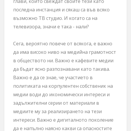
глави, които свеждат своите тези като
последна инстанция и сякаш са във всяко
възможно ТВ студио. И когато са на
телевизора, значи е така - нали?
Сега, вероятно повече от всякога, е важно
да има високо ниво на медийна грамотност
в обществото ни. Важно е кафевите медии
да бъдат ясно разпознавани като такива.
Важно е да се знае, че участието в
политиката на корпулентен собственик на
медии води до икономически интереси и
задължителни серии от материали в
медиите му за реализирането на тези
интереси. Важно е дигиталното поколение
да е напълно наясно какви са опасностите