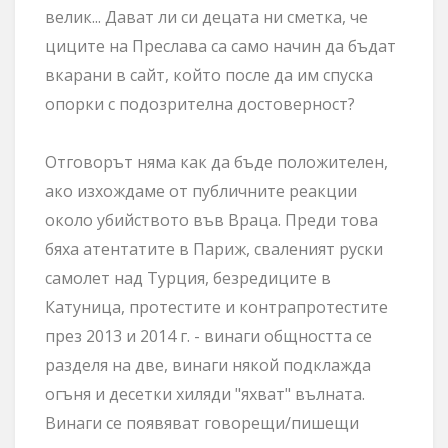
велик... Дават ли си децата ни сметка, че
циците на Преслава са само начин да бъдат
вкарани в сайт, който после да им спуска
опорки с подозрителна достоверност?
Отговорът няма как да бъде положителен,
ако изхождаме от публичните реакции
около убийството във Враца. Преди това
бяха атентатите в Париж, сваленият руски
самолет над Турция, безредиците в
Катуница, протестите и контрапротестите
през 2013 и 2014 г. - винаги общността се
разделя на две, винаги някой подклажда
огъня и десетки хиляди "яхват" вълната.
Винаги се появяват говорещи/пишещи