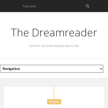
The Dreamreader
Блогът на Александър Кръстев
медии