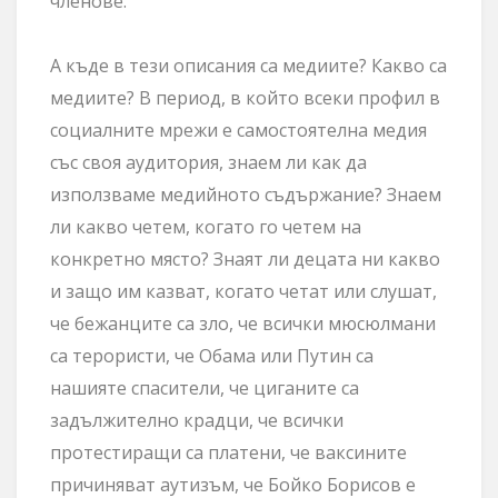
членове.
А къде в тези описания са медиите? Какво са
медиите? В период, в който всеки профил в
социалните мрежи е самостоятелна медия
със своя аудитория, знаем ли как да
използваме медийното съдържание? Знаем
ли какво четем, когато го четем на
конкретно място? Знаят ли децата ни какво
и защо им казват, когато четат или слушат,
че бежанците са зло, че всички мюсюлмани
са терористи, че Обама или Путин са
нашияте спасители, че циганите са
задължително крадци, че всички
протестиращи са платени, че ваксините
причиняват аутизъм, че Бойко Борисов е