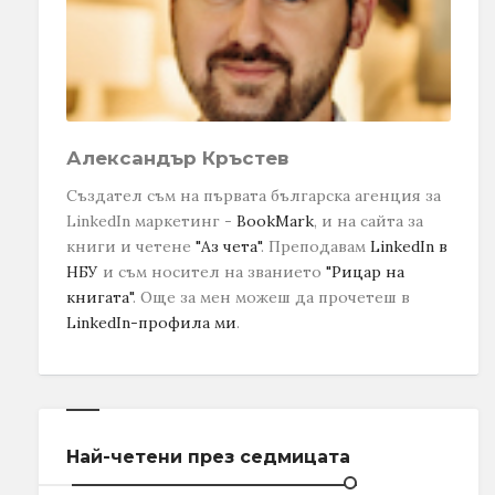
Александър Кръстев
Създател съм на първата българска агенция за
LinkedIn маркетинг -
BookMark
, и на сайта за
книги и четене
"Аз чета"
. Преподавам
LinkedIn в
НБУ
и съм носител на званието
"Рицар на
книгата"
.
Още за мен можеш да прочетеш в
LinkedIn-профила ми
.
Най-четени през седмицата