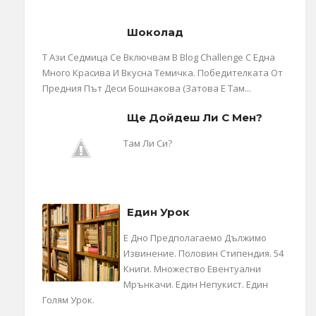
Шоколад
Т Ази Седмица Се Включвам В Blog Challenge С Една
Много Красива И Вкусна Темичка. Победителката От
Предния Път Деси Бошнакова (затова Е Там...
Ще Дойдеш Ли С Мен?
Там Ли Си?
Един Урок
Е Дно Предполагаемо Дължимо
Извинение. Половин Стипендия. 54
Книги. Множество Евентуални
Мрънкачи. Един Непукист. Един
Голям Урок.