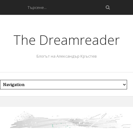
The Dreamreader
Блогът на Александър Кръстев