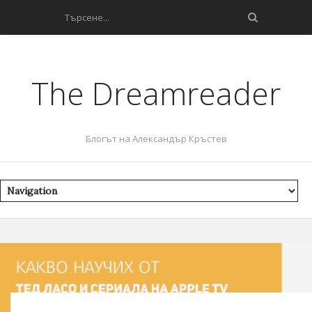
The Dreamreader
Блогът на Александър Кръстев