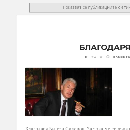
Показват се публикациите с ети
БЛАГОДАРЯ 
В:
Комента
10:41:00
Благодаря Ви, г-н Сидеров! За това, че се дъ