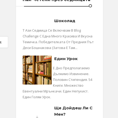
Шоколад
Т Ази Седмица Се Включвам В Blog
Challenge С Една Много Красива И Вкусна
и
Темичка. Победителката От Предния Път
Деси Бошнакова (затова Е Там...
Един Урок
Е Дно Предполагаемо
Дължимо Извинение.
Половин Стипендия. 54
Книги. Множество
Евентуални Мрънкачи. Един Непукист.
Един Голям Урок.
Ще Дойдеш Ли С
Мен?