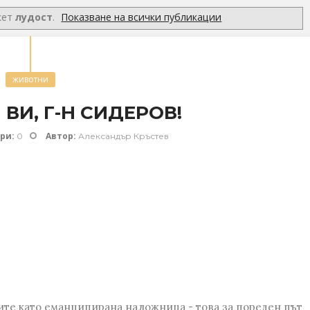
кет
лудост
.
Показване на всички публикации
животни
ВИ, Г-Н СИДЕРОВ!
ри:
Автор:
0
Александър Кръстев
ржите като еманципирана наложница - това за пореден път