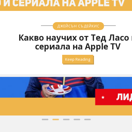
ДЖЕЙСЪН СЪДЕЙКИС
Какво научих от Тед Ласо
сериала на Apple TV
Keep Reading