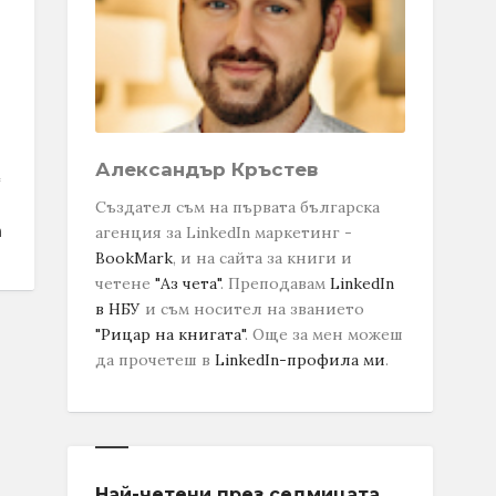
Александър Кръстев
Създател съм на първата българска
агенция за LinkedIn маркетинг -
BookMark
, и на сайта за книги и
четене
"Аз чета"
. Преподавам
LinkedIn
в НБУ
и съм носител на званието
"Рицар на книгата"
.
Още за мен можеш
да прочетеш в
LinkedIn-профила ми
.
Най-четени през седмицата