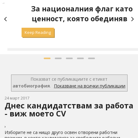
а
За националния флаг като
ценност, която обединява
Keep Reading
Показват се публикациите с етикет
автобиография
.
Показване на всички публикации
24 март 2017
Днес кандидатствам за работа
- виж моето CV
›
Изборите не са нищо друго освен отворени работни
позиции, в които кандидатите за свободните работни