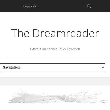
The Dreamreader
Блогът на Александър Кръстев