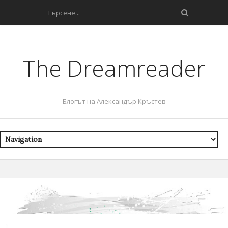
The Dreamreader
Блогът на Александър Кръстев