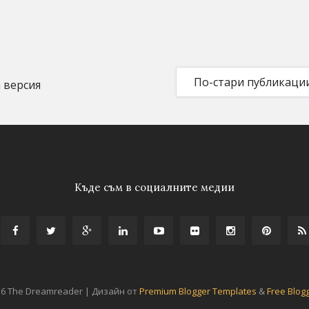
По-стари публикаци
 версия
Къде съм в социалните медии
16 The Dreamreader | Дизайн от
Premium Blogger Templates
&
Free Blog