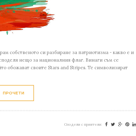
м собственото си разбиране за патриотизма - какво е и
а споделя нещо за националния флаг. Винаги съм се
то обожават своите Stars and Stripes. Те символизират
ПРОЧЕТИ
Сподели с приятели: