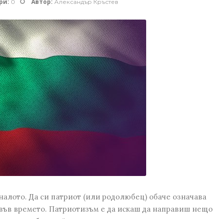
ри:
Автор:
0
Александър Кръстев
налото. Да си патриот (или родолюбец) обаче означава
 във времето. Патриотизъм е да искаш да направиш нещо