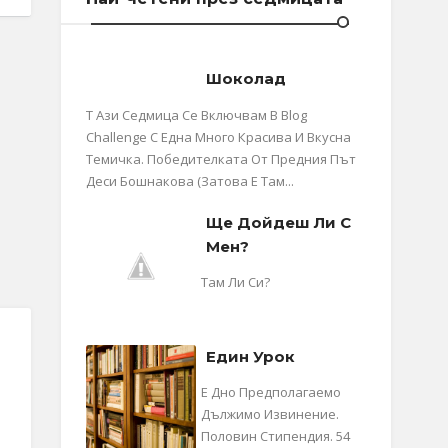
Шоколад
Т Ази Седмица Се Включвам В Blog
Challenge С Една Много Красива И Вкусна
Темичка. Победителката От Предния Път
Деси Бошнакова (затова Е Там...
Ще Дойдеш Ли С
Мен?
Там Ли Си?
Един Урок
Е Дно Предполагаемо
Дължимо Извинение.
Половин Стипендия. 54