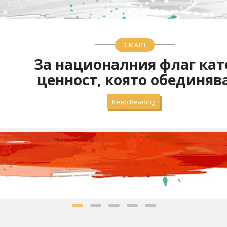
ДЖЕЙСЪН СЪДЕЙКИС
Какво научих от Тед Л
сериала на Apple T
Keep Reading