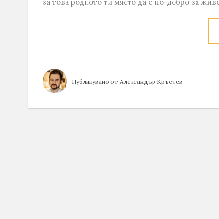
за това родното ти място да е по-добро за живе
Публикувано от
Александър Кръстев