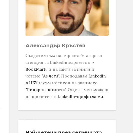
Александър Кръстев
Създател съм на първата българска
агенция за LinkedIn маркетинг -
BookMark
, и на сайта за книги и
четене
"Аз чета"
. Преподавам
LinkedIn
в НБУ
и съм носител на званието
"Рицар на книгата"
.
Още за мен можеш
да прочетеш в
LinkedIn-профила ми
.
Най-четени през седмицата