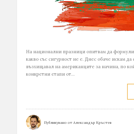
На национални празници опитвам да формулира
какво със сигурност не е. Днес обаче искам д
възхищавал на американците за начина, по кой
конкретни етапи от...
Публикувано от
Александър Кръстев