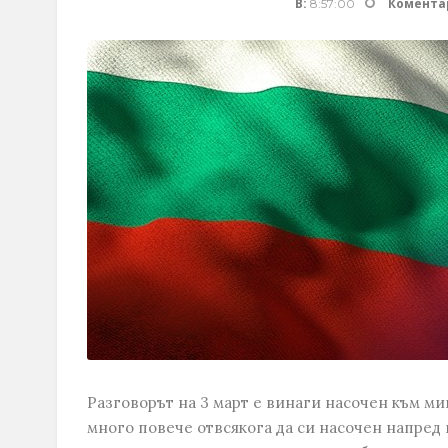
В:
Комента
8:57:00
Разговорът на 3 март е винаги насочен към ми
много повече отвсякога да си насочен напред