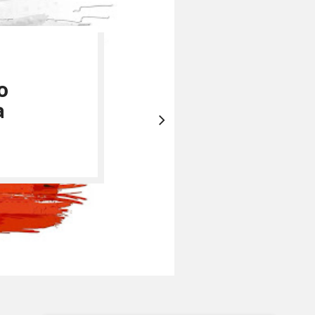
асо и
V