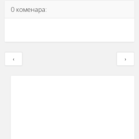
0 коменара:
‹
›