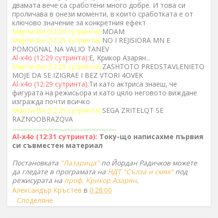
двамата вече са сработени много добре. И това си
проличава в онези моменти, в които сработката е от
ключово значение за конкретния ефект
Марти-Вн (12:29 сутринта):
MDAM
Марти-Вн (12:29 сутринта):
NO I REJISIORA MN E
POMOGNAL NA VALIO TANEV
Al-x4o (12:29 сутринта):
E, Kрикор Азарян...
Марти-Вн (12:29 сутринта):
ZASHTOTO PREDSTAVLENIETO
MOJE DA SE IZIGRAE I BEZ VTORI 4OVEK
Al-x4o (12:29 сутринта):
Tи като актриса знаеш, че
фигурата на режисьора и като цяло неговото виждане
изгражда почти всичко
Марти-Вн (12:29 сутринта):
SEGA ZRITELQT SE
RAZNOOBRAZQVA
.......................................................................
Al-x4o (12:31 сутринта):
Току-що написахме първия
си съвместен материал
Постановката
"Лазарица"
по Йордан Радичков можете
да гледате в програмата на
НДТ "Сълза и смях"
под
режисурата на
проф. Крикор Азарян
.
Александър Кръстев
в
0:28:00
Споделяне