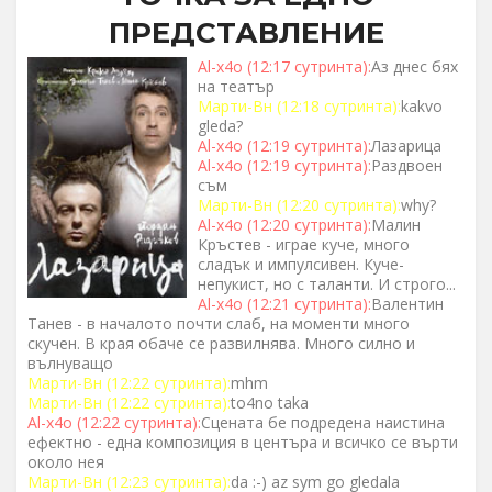
ПРЕДСТАВЛЕНИЕ
Al-x4o (12:17 сутринта):
Аз днес бях
на театър
Марти-Вн (12:18 сутринта):
kakvo
gleda?
Al-x4o (12:19 сутринта):
Лазарица
Al-x4o (12:19 сутринта):
Раздвоен
съм
Марти-Вн (12:20 сутринта):
why?
Al-x4o (12:20 сутринта):
Малин
Кръстев - играе куче, много
сладък и импулсивен. Куче-
непукист, но с таланти. И строго...
Al-x4o (12:21 сутринта):
Валентин
Танев - в началото почти слаб, на моменти много
скучен. В края обаче се развилнява. Много силно и
вълнуващо
Марти-Вн (12:22 сутринта):
mhm
Марти-Вн (12:22 сутринта):
to4no taka
Al-x4o (12:22 сутринта):
Сцената бе подредена наистина
ефектно - една композиция в центъра и всичко се върти
около нея
Марти-Вн (12:23 сутринта):
da :-) az sym go gledala