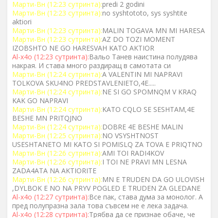
Марти-Вн (12:23 сутринта):
predi 2 godini
Марти-Вн (12:23 сутринта):
no syshtototо, sys syshtite
aktiori
Марти-Вн (12:23 сутринта):
MALIN TOGAVA MN MI HARESA
Марти-Вн (12:23 сутринта):
AZ DO TOZI MOMENT
IZOBSHTO NE GO HARESVAH KATO AKTIOR
Al-x4o (12:23 сутринта):
Вальо Танев наистина полудява
накрая. И става много раздиращ в самотата си
Марти-Вн (12:24 сутринта):
A VALENTIN MI NAPRAVI
TOLKOVA SKU4NO PREDSTAVLENIETO,4E.....
Марти-Вн (12:24 сутринта):
NE SI GO SPOMNQM V KRAQ
KAK GO NAPRAVI
Марти-Вн (12:24 сутринта):
KATO CQLO SE SESHTAM,4E
BESHE MN PRITQJNO
Марти-Вн (12:24 сутринта):
DOBRE 4E BESHE MALIN
Марти-Вн (12:25 сутринта):
NO VSYSHTNOST
USESHTANETO MI KATO SI POMISLQ ZA TOVA E PRIQTNO
Марти-Вн (12:26 сутринта):
AMI TOI RADI4KOV
Марти-Вн (12:26 сутринта):
I TOI NE PRAVI MN LESNA
ZADA4ATA NA AKTIORITE
Марти-Вн (12:26 сутринта):
MN E TRUDEN DA GO ULOVISH
,DYLBOK E NO NA PRYV POGLED E TRUDEN ZA GLEDANE
Al-x4o (12:27 сутринта):
Все пак, става дума за монолог. А
пред полупразна зала това съвсем не е лека задача.
Al-x4o (12:28 сутринта):
Tрябва да се признае обаче, че