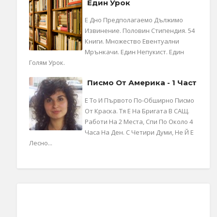
Един Урок
Е Дно Предполагаемо Дължимо
Извинение. Половин Стипендия. 54
Книги. Множество Евентуални
Мрънкачи. Един Непукист. Един
Голям Урок.
Писмо От Америка - 1 Част
Е То И Първото По-Обширно Писмо
От Краска. Тя Е На Бригата В САЩ.
Работи На 2 Места, Спи По Около 4
Часа На Ден. С Четири Думи, Не Й Е
Лесно...