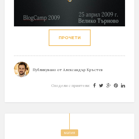
ПРОЧЕТИ
Публикувано от
Александър Кръстев
Сподели с приятели:
магия