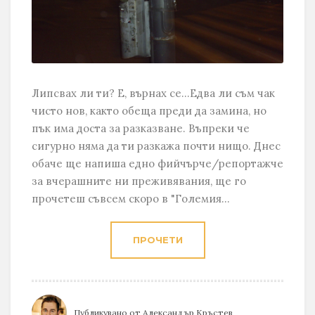
Липсвах ли ти? Е, върнах се...Едва ли съм чак
чисто нов, както обеща преди да замина, но
пък има доста за разказване. Въпреки че
сигурно няма да ти разкажа почти нищо. Днес
обаче ще напиша едно фийчърче/репортажче
за вчерашните ни преживявания, ще го
прочетеш съвсем скоро в "Големия...
ПРОЧЕТИ
Публикувано от
Александър Кръстев