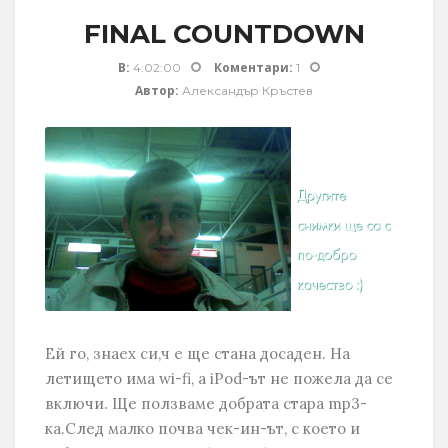
FINAL COUNTDOWN
В:
Коментари:
4:02:00
1
Автор:
Александър Кръстев
Ей го, знаех си,ч е ще стана досаден. На
летището има wi-fi, а iPod-ът не пожела да се
включи. Ще ползваме добрата стара mp3-
ка.След малко почва чек-ин-ът, с което и