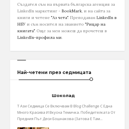
Създател съм на първата българска агенция за
LinkedIn маркетинг -
BookMark
, и на сайта за
книги и четене
"Аз чета"
. Преподавам
LinkedIn в
НБУ
и съм носител на званието
"Рицар на
книгата"
.
Още за мен можеш да прочетеш в
LinkedIn-профила ми
.
Най-четени през седмицата
Шоколад
Т Ази Седмица Се Включвам В Blog Challenge С Една
Много Красива И Вкусна Темичка. Победителката От
Предния Път Деси Бошнакова (затова Е Там...