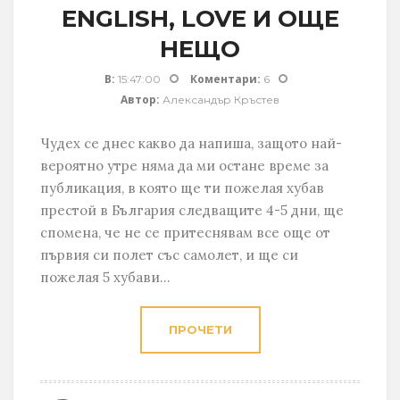
ENGLISH, LOVE И ОЩЕ
НЕЩО
В:
Коментари:
15:47:00
6
Автор:
Александър Кръстев
Чудех се днес какво да напиша, защото най-
вероятно утре няма да ми остане време за
публикация, в която ще ти пожелая хубав
престой в България следващите 4-5 дни, ще
спомена, че не се притеснявам все още от
първия си полет със самолет, и ще си
пожелая 5 хубави...
ПРОЧЕТИ