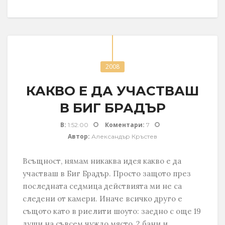
2008
КАКВО Е ДА УЧАСТВАШ
В БИГ БРАДЪР
В:
Коментари:
1:52:00
7
Автор:
Александър Кръстев
Всъщност, нямам никаква идея какво е да
участваш в Биг Брадър. Просто защото през
последната седмица действията ми не са
следени от камери. Иначе всичко друго е
същото като в риелити шоуто: заедно с още 19
души на съвсем чуждо място, 2 бани и