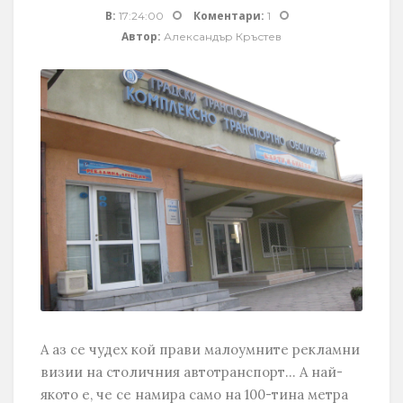
В:
Коментари:
17:24:00
1
Автор:
Александър Кръстев
А аз се чудех кой прави малоумните рекламни
визии на столичния автотранспорт... А най-
якото е, че се намира само на 100-тина метра