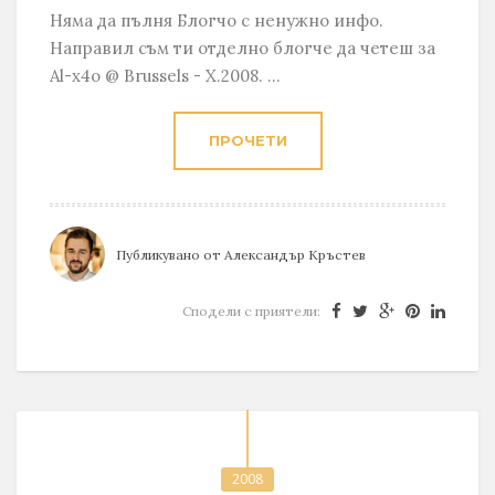
Няма да пълня Блогчо с ненужно инфо.
Направил съм ти отделно блогче да четеш за
Al-x4o @ Brussels - X.2008. ...
ПРОЧЕТИ
Публикувано от
Александър Кръстев
Сподели с приятели:
2008