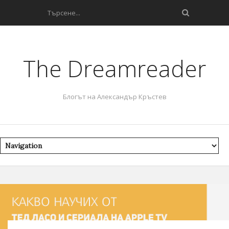
The Dreamreader
Блогът на Александър Кръстев