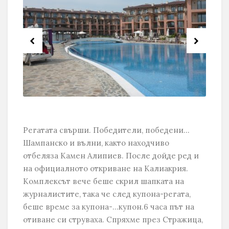
Регатата свърши. Победители, победени...
Шампанско и вълни, както находчиво
отбеляза Камен Алипиев. После дойде ред и
на официалното откриване на Калиакрия.
Комплексът вече беше скрил шапката на
журналистите, така че след купона-регата,
беше време за купона-...купон.6 часа път на
отиване си струваха. Спряхме през Стражица,